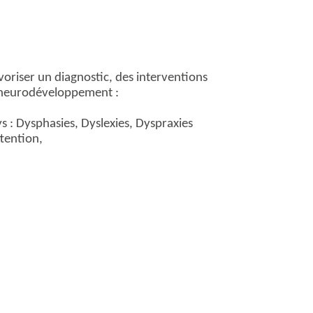
oriser un diagnostic, des interventions
u neurodéveloppement :
s : Dysphasies, Dyslexies, Dyspraxies
ttention,