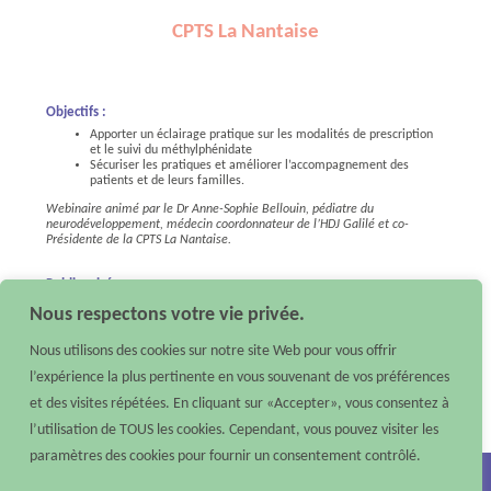
CPTS La Nantaise
Objectifs :
Apporter un éclairage pratique sur les modalités de prescription
et le suivi du méthylphénidate
Sécuriser les pratiques et améliorer l’accompagnement des
patients et de leurs familles.
Webinaire animé par le Dr Anne-Sophie Bellouin, pédiatre du
neurodéveloppement, médecin coordonnateur de l’HDJ Galilé et co-
Présidente de la CPTS La Nantaise.
Publics visés :
Médecins
Nous respectons votre vie privée.
En complément de ce webinaire, vous pouvez consulter le
Livret de
Nous utilisons des cookies sur notre site Web pour vous offrir
présentation des médicaments psychostimulants
,
réalisé par le centre
expert TDAH Enfants – Adolescents du CHU de Nantes.
l’expérience la plus pertinente en vous souvenant de vos préférences
et des visites répétées. En cliquant sur «Accepter», vous consentez à
En savoir plus
l’utilisation de TOUS les cookies. Cependant, vous pouvez visiter les
paramètres des cookies pour fournir un consentement contrôlé.
Nous contacter :