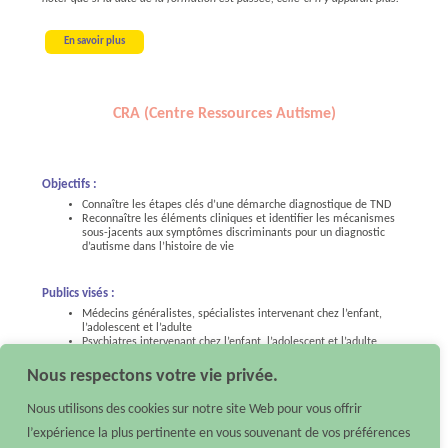
En savoir plus
CRA (Centre Ressources Autisme)
Objectifs :
Connaître les étapes clés d’une démarche diagnostique de TND
Reconnaître les éléments cliniques et identifier les mécanismes
sous-jacents aux symptômes discriminants pour un diagnostic
d’autisme dans l’histoire de vie
Publics visés :
Médecins généralistes, spécialistes intervenant chez l’enfant,
l’adolescent et l’adulte
Psychiatres intervenant chez l’enfant, l’adolescent et l’adulte
Nous respectons votre vie privée.
Le lien ci-dessous vous renvoie vers le catalogue en ligne du CRA ; veuillez
noter que si la date de la formation est passée, celle-ci n’y apparaît plus.
Nous utilisons des cookies sur notre site Web pour vous offrir
l’expérience la plus pertinente en vous souvenant de vos préférences
En savoir plus