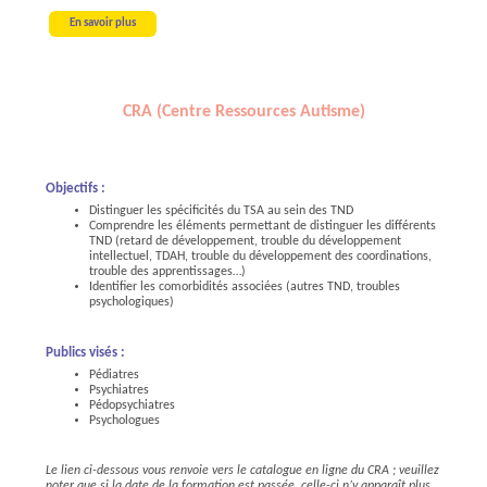
En savoir plus
CRA (Centre Ressources Autisme)
Objectifs :
Distinguer les spécificités du TSA au sein des TND
Comprendre les éléments permettant de distinguer les différents
TND (retard de développement, trouble du développement
intellectuel, TDAH, trouble du développement des coordinations,
trouble des apprentissages…)
Identifier les comorbidités associées (autres TND, troubles
psychologiques)
Publics visés :
Pédiatres
Psychiatres
Pédopsychiatres
Psychologues
Le lien ci-dessous vous renvoie vers le catalogue en ligne du CRA ; veuillez
noter que si la date de la formation est passée, celle-ci n’y apparaît plus.