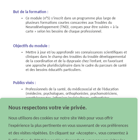
But de la formation :
Ce module (n°5) s’inscrit dans un programme plus large de
plusieurs formations courtes consacrées aux Troubles du
Neurodéveloppement (TND), conçues pour être suivies « à la
carte » selon les besoins de chaque professionnel.
Objectifs du module :
Mettre à jour et/ou approfondir ses connaissances scientifiques et
cliniques dans le champ des troubles du trouble développemental
de la coordination et de la dyspraxie chez l’enfant, en favorisant
une approche pluridisciplinaire dans le cadre du parcours de santé
et des besoins éducatifs particuliers.
Publics visés :
Professionnels de la santé, du médicosocial et de l’éducation
(médecins, psychologues, orthophonistes, psychomotriciens,
ergothérapeutes, infirmiers/puériculteurs, orthoptistes,
assistantes sociales, enseignants, enseignants spécialisés,
Nous respectons votre vie privée.
enseignants référents, conseillers pédagogiques, éducateurs,
inspecteurs de l’éducation nationale…).
Nous utilisons des cookies sur notre site Web pour vous offrir
l’expérience la plus pertinente en vous souvenant de vos préférences
En savoir plus
et des visites répétées. En cliquant sur «Accepter», vous consentez à