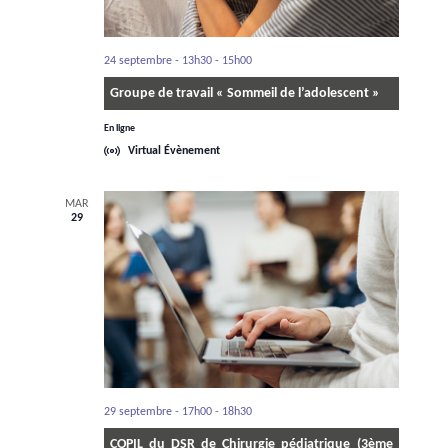
24 septembre - 13h30
-
15h00
Groupe de travail « Sommeil de l’adolescent »
En ligne
Virtual Évènement
MAR
29
29 septembre - 17h00
-
18h30
COPIL du DSR de Chirurgie pédiatrique (3ème