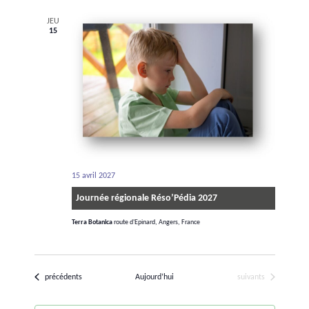
JEU
15
15 avril 2027
Journée régionale Réso’Pédia 2027
Terra Botanica
route d'Epinard, Angers, France
Évènements
Évènements
précédents
Aujourd’hui
suivants