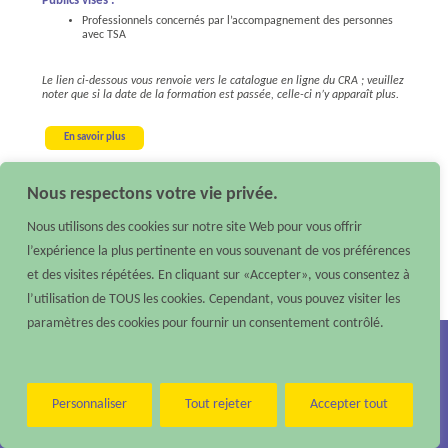
Publics visés :
Professionnels concernés par l’accompagnement des personnes
avec TSA
Le lien ci-dessous vous renvoie vers le catalogue en ligne du CRA ; veuillez
noter que si la date de la formation est passée, celle-ci n’y apparaît plus.
En savoir plus
Nous respectons votre vie privée.
Date de mise à jour : 23 juin 2026
Nous utilisons des cookies sur notre site Web pour vous offrir
l’expérience la plus pertinente en vous souvenant de vos préférences
et des visites répétées. En cliquant sur «Accepter», vous consentez à
l’utilisation de TOUS les cookies. Cependant, vous pouvez visiter les
paramètres des cookies pour fournir un consentement contrôlé.
Nous contacter :
Téléphone : 02 40 48 10 79 –
Email :
contact@reso-pedia.fr
Mentions légales
Personnaliser
Tout rejeter
Accepter tout
Réso’Pédia
©
2026 – Tous droits réservés – Réalisé par
Digisanté
Paramètres d'accessibilité
|
Accessibilité : non conforme
|
Aide