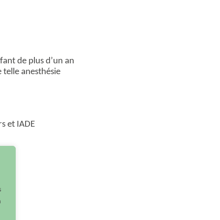
fant de plus d’un an
 telle anesthésie
s et IADE
s
à