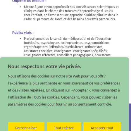
Objectifs du module :
Mettre à jour et/ou approfondir ses connaissances scientifiques et
cliniques dans le champ des troubles d’apprentissage du calcul
chez l’enfant, en favorisant une approche pluridisciplinaire dans le
cadre du parcours de santé et des besoins éducatifs particuliers.
Publics visés :
Professionnels de la santé, du médicosocial et de l’éducation
(médecins, psychologues, orthophonistes, psychomotriciens,
ergothérapeutes, infirmiers/puériculteurs, orthoptistes,
assistantes sociales, enseignants, enseignants spécialisés,
enseignants référents, conseillers pédagogiques, éducateurs,
inspecteurs de l’éducation nationale…).
Nous respectons votre vie privée.
En savoir plus
Nous utilisons des cookies sur notre site Web pour vous offrir
l’expérience la plus pertinente en vous souvenant de vos préférences
et des visites répétées. En cliquant sur «Accepter», vous consentez à
l’utilisation de TOUS les cookies. Cependant, vous pouvez visiter les
Date de mise à jour : 8 juillet 2026
paramètres des cookies pour fournir un consentement contrôlé.
Nous contacter :
Téléphone : 02 40 48 10 79 –
Email :
contact@reso-pedia.fr
Mentions légales
Personnaliser
Tout rejeter
Accepter tout
Réso’Pédia
©
2026 – Tous droits réservés – Réalisé par
Digisanté