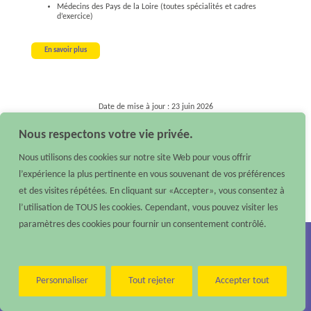
Médecins des Pays de la Loire (toutes spécialités et cadres
d’exercice)
En savoir plus
Date de mise à jour : 23 juin 2026
Nous respectons votre vie privée.
Nous utilisons des cookies sur notre site Web pour vous offrir
l’expérience la plus pertinente en vous souvenant de vos préférences
et des visites répétées. En cliquant sur «Accepter», vous consentez à
l’utilisation de TOUS les cookies. Cependant, vous pouvez visiter les
paramètres des cookies pour fournir un consentement contrôlé.
Nous contacter :
Téléphone : 02 40 48 10 79 –
Email :
contact@reso-pedia.fr
Mentions légales
Personnaliser
Tout rejeter
Accepter tout
Réso’Pédia
©
2026 – Tous droits réservés – Réalisé par
Digisanté
Paramètres d'accessibilité
|
Accessibilité : non conforme
|
Aide