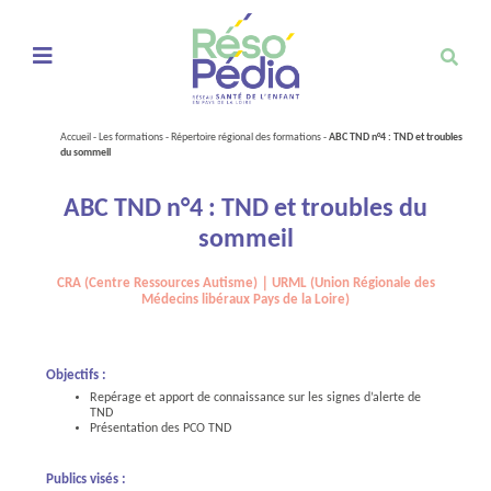
Ouvrir le menu de navigation mobile
Accueil
-
Les formations
-
Répertoire régional des formations
-
ABC TND n°4 : TND et troubles
du sommeil
ABC TND n°4 : TND et troubles du
sommeil
CRA (Centre Ressources Autisme)｜URML (Union Régionale des
Médecins libéraux Pays de la Loire)
Objectifs :
Repérage et apport de connaissance sur les signes d’alerte de
TND
Présentation des PCO TND
Publics visés :