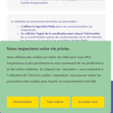
Comité
d’organisation.
La validation du partenariat permettra au demandeur :
D’
utiliser le logo Réso’Pédia
dans ses communications sur
l’événement.
De
solliciter l’appui de la coordination pour relayer l’information
de sa manifestation auprès des professionnels via le site Internet,
les réseaux sociaux et/ou les newsletter de Réso’Pédia.
Nous respectons votre vie privée.
Nous utilisons des cookies sur notre site Web pour vous offrir
l’expérience la plus pertinente en vous souvenant de vos préférences
et des visites répétées. En cliquant sur «Accepter», vous consentez à
l’utilisation de TOUS les cookies. Cependant, vous pouvez visiter les
paramètres des cookies pour fournir un consentement contrôlé.
Nous contacter :
Téléphone : 02 40 48 10 79 –
Email :
contact@reso-pedia.fr
Mentions légales
Personnaliser
Tout rejeter
Accepter tout
Réso’Pédia
©
2026 – Tous droits réservés – Réalisé par
Digisanté
Paramètres d'accessibilité
|
Accessibilité : non conforme
|
Aide