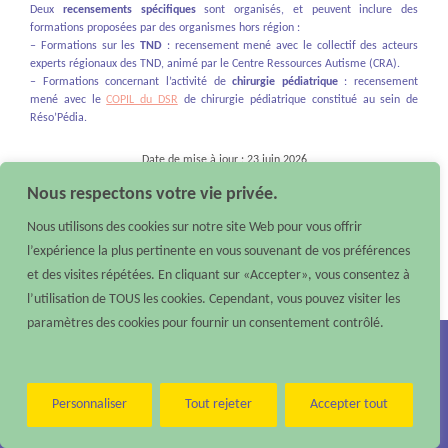
Deux
recensements spécifiques
sont organisés, et peuvent inclure des
formations proposées par des organismes hors région :
– Formations sur les
TND
: recensement mené
avec le collectif des acteurs
experts régionaux des TND, animé par le Centre Ressources Autisme (CRA).
– Formations concernant l’activité de
chirurgie pédiatrique
: recensement
mené avec le
COPIL du DSR
de chirurgie pédiatrique constitué au sein de
Réso’Pédia.
Date de mise à jour : 23 juin 2026
Nous respectons votre vie privée.
Nous utilisons des cookies sur notre site Web pour vous offrir
l’expérience la plus pertinente en vous souvenant de vos préférences
et des visites répétées. En cliquant sur «Accepter», vous consentez à
l’utilisation de TOUS les cookies. Cependant, vous pouvez visiter les
paramètres des cookies pour fournir un consentement contrôlé.
Nous contacter :
Téléphone : 02 40 48 10 79 –
Email :
contact@reso-pedia.fr
Mentions légales
Personnaliser
Tout rejeter
Accepter tout
Réso’Pédia
©
2026 – Tous droits réservés – Réalisé par
Digisanté
Paramètres d'accessibilité
|
Accessibilité : non conforme
|
Aide