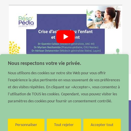
Nous respectons votre vie privée.
Nous utilisons des cookies sur notre site Web pour vous offrir
l’expérience la plus pertinente en vous souvenant de vos préférences
et des visites répétées. En cliquant sur «Accepter», vous consentez à
l’utilisation de TOUS les cookies. Cependant, vous pouvez visiter les
Date de mise à jour : 22 juillet 2026
paramètres des cookies pour fournir un consentement contrôlé.
Nous contacter :
Téléphone : 02 40 48 10 79 –
Email :
contact@reso-pedia.fr
Mentions légales
Personnaliser
Tout rejeter
Accepter tout
Réso’Pédia
©
2026 – Tous droits réservés – Réalisé par
Digisanté
Paramètres d'accessibilité
|
Accessibilité : non conforme
|
Aide