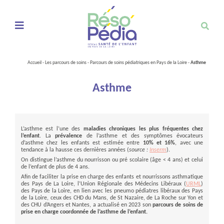
Ouvrir le menu de navigation mobile
Accueil
-
Les parcours de soins
-
Parcours de soins pédiatriques en Pays de la Loire
-
Asthme
Asthme
L’asthme est l’une des
maladies chroniques
les plus fréquentes chez
l’enfant
. La
prévalence
de l’asthme et des symptômes évocateurs
d’asthme chez les enfants est estimée entre
10% et 16%
, avec une
tendance à la hausse ces dernières années (
source :
Inserm
).
On distingue l’asthme du nourrisson ou pré scolaire (âge < 4 ans) et celui
de l’enfant de plus de 4 ans.
Afin de faciliter la prise en charge des enfants et nourrissons asthmatique
des Pays de La Loire, l’Union Régionale des Médecins Libéraux (
URML
)
des Pays de la Loire, en lien avec les pneumo pédiatres libéraux des Pays
de la Loire, ceux des CHD du Mans, de St Nazaire, de La Roche sur Yon et
des CHU d’Angers et Nantes, a actualisé en 2023 son
parcours de soins de
prise en charge coordonnée de l’asthme de l’enfant.