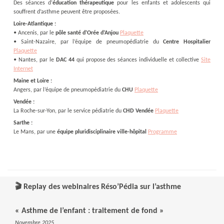
Des séances d’
éducation thérapeutique
pour les enfants et adolescents qui
souffrent d’asthme peuvent être proposées.
Loire-Atlantique :
•
Ancenis, par le
pôle santé d’Orée d’Anjou
Plaquette
•
Saint-Nazaire, par l’équipe de pneumopédiatrie du
Centre Hospitalier
Plaquette
•
Nantes, par le
DAC 44
qui propose des séances individuelle et collective
Site
Internet
Maine et Loire :
Angers, par l’équipe de pneumopédiatrie du
CHU
Plaquette
Vendée :
La Roche-sur-Yon, par le service pédiatrie du
CHD Vendée
Plaquette
Sarthe :
Le Mans, par une
équipe pluridisciplinaire ville-hôpital
Programme
🎬 Replay des webinaires Réso’Pédia sur l’asthme
« Asthme de l’enfant : traitement de fond »
Novembre 2025