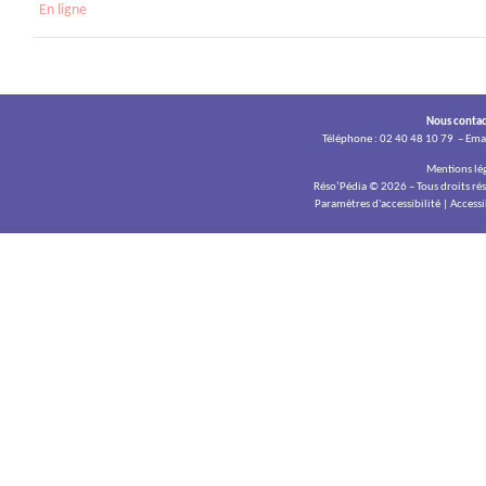
En ligne
Nous contac
Téléphone : 02 40 48 10 79 –
Emai
Mentions lé
Réso’Pédia
©
2026 – Tous droits rés
Paramètres d'accessibilité
|
Accessi