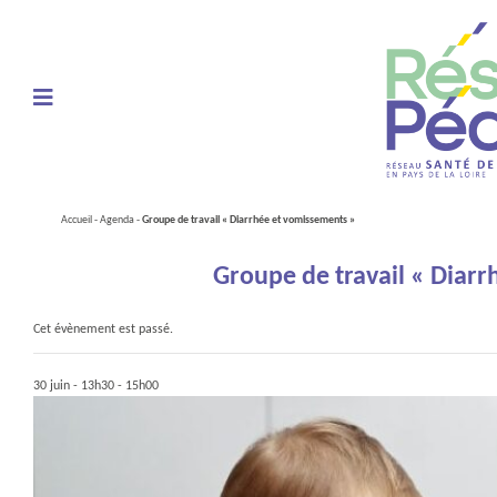
Ouvrir le menu de navigation mobile
Accueil
-
Agenda
-
Groupe de travail « Diarrhée et vomissements »
Groupe de travail « Diar
Cet évènement est passé.
30 juin - 13h30
-
15h00