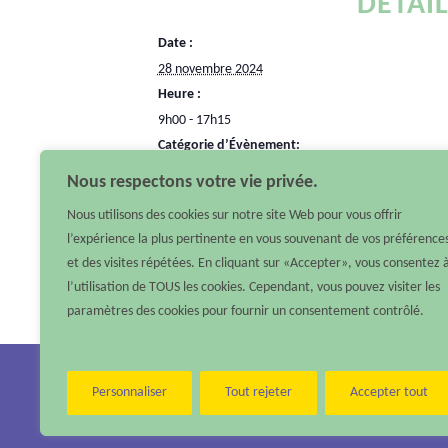
DÉTAI
Date :
28 novembre 2024
Heure :
9h00 - 17h15
Catégorie d’Évènement:
Événements partenaires
Nous respectons votre vie privée.
Site :
Nous utilisons des cookies sur notre site Web pour vous offrir
https://www.pays-de-la-loire.ars.sante.fr/2eme-jou
l’expérience la plus pertinente en vous souvenant de vos préférence
pediatriques
et des visites répétées. En cliquant sur «Accepter», vous consentez 
l’utilisation de TOUS les cookies. Cependant, vous pouvez visiter les
paramètres des cookies pour fournir un consentement contrôlé.
Nous contacter :
Personnaliser
Tout rejeter
Accepter tout
Téléphone : 02 40 48 10 79 –
Email :
contact@