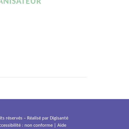
ANISATEUR
ts réservés – Réalisé par
Digisanté
ccessibilité : non conforme
|
Aide